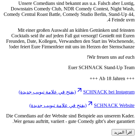
Unsere Co
Downstairs 
Comedy Central 
Mit einer
Cocktails sei
Freunden, Date
oder feiert E
ب جديدة)
دة)
Die Comedians a
Wer genau au