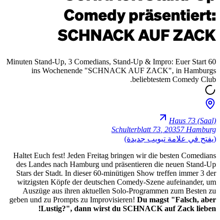
60 Minuten Stand
ins Wo
Haltet Euch fe
des Landes n
Stars der Sta
witzigsten K
Auszüge au
geben und zu P
Lust