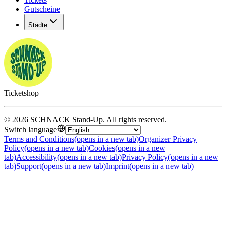
Gutscheine
Städte
Ticketshop
©
2026
SCHNACK Stand-Up
.
All rights reserved
.
Switch language
Terms and Conditions
(opens in a new tab)
Organizer Privacy
Policy
(opens in a new tab)
Cookies
(opens in a new
tab)
Accessibility
(opens in a new tab)
Privacy Policy
(opens in a new
tab)
Support
(opens in a new tab)
Imprint
(opens in a new tab)