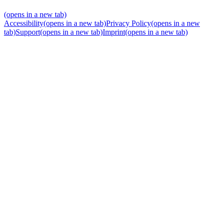
(opens in a new tab)
Accessibility
(opens in a new tab)
Privacy Policy
(opens in a new
tab)
Support
(opens in a new tab)
Imprint
(opens in a new tab)