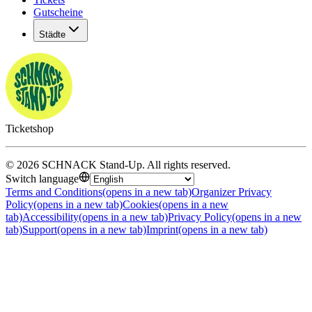
Gutscheine
Städte
Ticketshop
©
2026
SCHNACK Stand-Up
.
All rights reserved
.
Switch language
Terms and Conditions
(opens in a new tab)
Organizer Privacy
Policy
(opens in a new tab)
Cookies
(opens in a new
tab)
Accessibility
(opens in a new tab)
Privacy Policy
(opens in a new
tab)
Support
(opens in a new tab)
Imprint
(opens in a new tab)