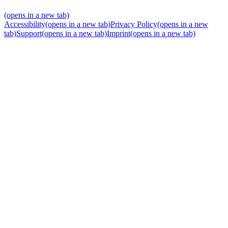
(opens in a new tab)
Accessibility
(opens in a new tab)
Privacy Policy
(opens in a new
tab)
Support
(opens in a new tab)
Imprint
(opens in a new tab)