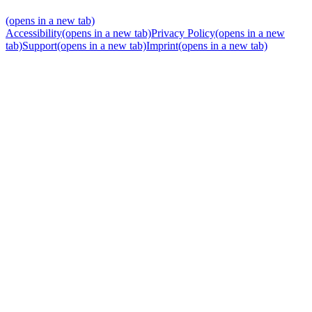
(opens in a new tab)
Accessibility
(opens in a new tab)
Privacy Policy
(opens in a new
tab)
Support
(opens in a new tab)
Imprint
(opens in a new tab)