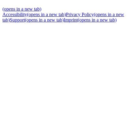
(opens in a new tab)
Accessibility
(opens in a new tab)
Privacy Policy
(opens in a new
tab)
Support
(opens in a new tab)
Imprint
(opens in a new tab)