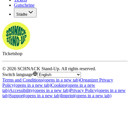
Gutscheine
Städte
Ticketshop
©
2026
SCHNACK Stand-Up
.
All rights reserved
.
Switch language
Terms and Conditions
(opens in a new tab)
Organizer Privacy
Policy
(opens in a new tab)
Cookies
(opens in a new
tab)
Accessibility
(opens in a new tab)
Privacy Policy
(opens in a new
tab)
Support
(opens in a new tab)
Imprint
(opens in a new tab)