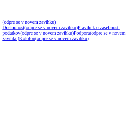
(odpre se v novem zavihku)
Dostopnost
(odpre se v novem zavihku)
Pravilnik o zasebnosti
podatkov
(odpre se v novem zavihku)
Podpora
(odpre se v novem
zavihku)
Kolofon
(odpre se v novem zavihku)