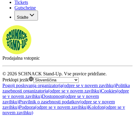
Tickets
Gutscheine
Städte
Prodajalna vstopnic
©
2026
SCHNACK Stand-Up
.
Vse pravice pridržane
.
Preklopi jezik
Pogoji poslovanja organizatorja
(odpre se v novem zavihku)
Politika
zasebnosti organizatorja
(odpre se v novem zavihku)
Cookies
(odpre
se v novem zavihku)
Dostopnost
(odpre se v novem
zavihku)
Pravilnik o zasebnosti podatkov
(odpre se v novem
zavihku)
Podpora
(odpre se v novem zavihku)
Kolofon
(odpre se v
novem zavihku)