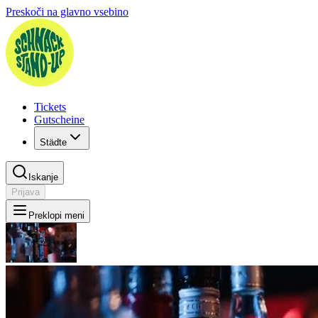
Preskoči na glavno vsebino
Tickets
Gutscheine
Städte
Iskanje
Prijava
Preklopi meni