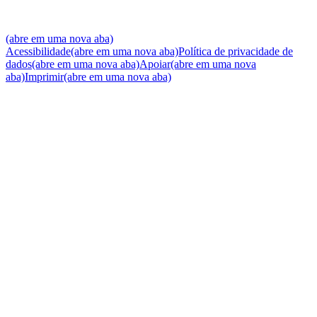
(abre em uma nova aba)
Acessibilidade
(abre em uma nova aba)
Política de privacidade de
dados
(abre em uma nova aba)
Apoiar
(abre em uma nova
aba)
Imprimir
(abre em uma nova aba)