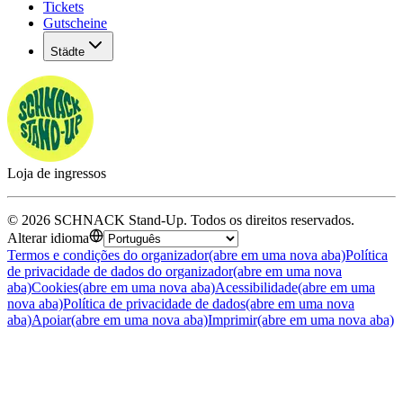
Tickets
Gutscheine
Städte
Loja de ingressos
©
2026
SCHNACK Stand-Up
.
Todos os direitos reservados
.
Alterar idioma
Termos e condições do organizador
(abre em uma nova aba)
Política
de privacidade de dados do organizador
(abre em uma nova
aba)
Cookies
(abre em uma nova aba)
Acessibilidade
(abre em uma
nova aba)
Política de privacidade de dados
(abre em uma nova
aba)
Apoiar
(abre em uma nova aba)
Imprimir
(abre em uma nova aba)