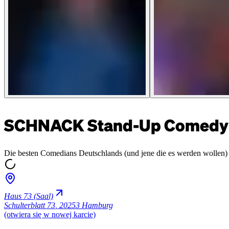
SCHNACK Stand-Up Comedy 
Die besten Comedians Deutschlands (und jene die es werden wollen) 
Haus 73 (Saal)
Schulterblatt 73
,
20253 Hamburg
(otwiera się w nowej karcie)