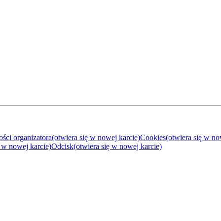
ości organizatora
(otwiera się w nowej karcie)
Cookies
(otwiera się w no
ę w nowej karcie)
Odcisk
(otwiera się w nowej karcie)