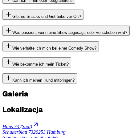
Darf ich filmen oder fotografieren?
Gibt es Snacks und Getränke vor Ort?
Was passiert, wenn eine Show abgesagt, oder verschoben wird?
Wie verhalte ich mich bei einer Comedy Show?
Wie bekomme ich mein Ticket?
Kann ich meinen Hund mitbringen?
Galeria
Lokalizacja
Haus 73 (Saal)
Schulterblatt 73
20253 Hamburg
(otwiera się w nowej karcie)