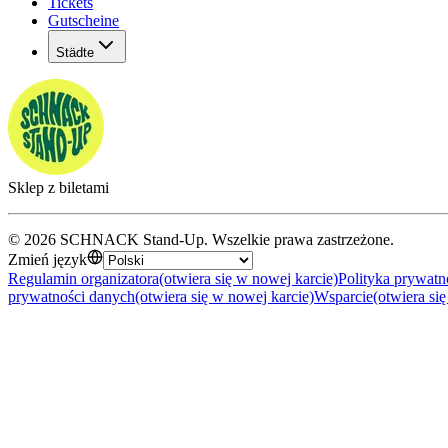
Tickets
Gutscheine
Städte
Sklep z biletami
©
2026
SCHNACK Stand-Up
.
Wszelkie prawa zastrzeżone
.
Zmień język
Regulamin organizatora
(otwiera się w nowej karcie)
Polityka prywatn
prywatności danych
(otwiera się w nowej karcie)
Wsparcie
(otwiera si