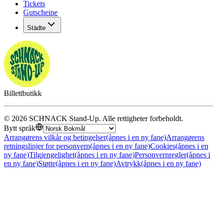
Tickets
Gutscheine
Städte
Billettbutikk
©
2026
SCHNACK Stand-Up
.
Alle rettigheter forbeholdt
.
Bytt språk
Arrangørens vilkår og betingelser
(åpnes i en ny fane)
Arrangørens
retningslinjer for personvern
(åpnes i en ny fane)
Cookies
(åpnes i en
ny fane)
Tilgjengelighet
(åpnes i en ny fane)
Personvernregler
(åpnes i
en ny fane)
Støtte
(åpnes i en ny fane)
Avtrykk
(åpnes i en ny fane)