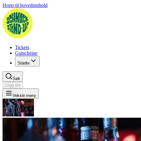
Hopp til hovedinnhold
Tickets
Gutscheine
Städte
Søk
Logg inn
Veksle meny