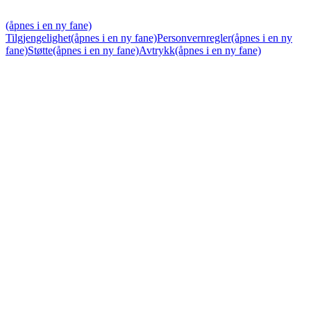
(åpnes i en ny fane)
Tilgjengelighet
(åpnes i en ny fane)
Personvernregler
(åpnes i en ny
fane)
Støtte
(åpnes i en ny fane)
Avtrykk
(åpnes i en ny fane)