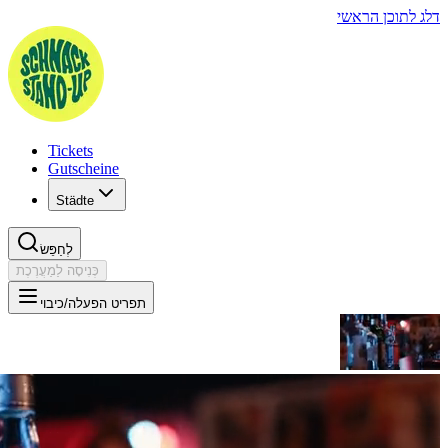
Tickets
Gutscheine
Städte
לְחַפֵּשׂ
כְּנִיסָה לַמַעֲרֶכֶת
 הפעלה/כיבוי