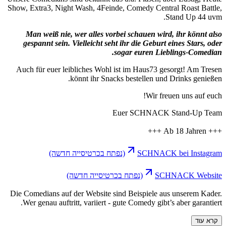
Show, Extra3, N
Man weiß n
gespannt se
Auch für euer
שה)
Die Comedians a
Wer genau au