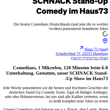
Die beste
6-8 Come
Unterhaltu
Jede Woche präse
deutschen St
oder alter Bühne
Unsere Comedians