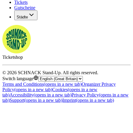
Tickets
Gutscheine
Städte
Ticketshop
©
2026
SCHNACK Stand-Up
.
All rights reserved
.
Switch language
Terms and Conditions
(opens in a new tab)
Organizer Privacy
Policy
(opens in a new tab)
Cookies
(opens in a new
tab)
Accessibility
(opens in a new tab)
Privacy Policy
(opens in a new
tab)
Support
(opens in a new tab)
Imprint
(opens in a new tab)