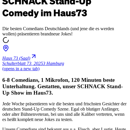
SCHNACK Stand-Up
Comedy im Haus73
Die besten Comedians Deutschlands (und jene die es werden
wollen) präsentieren brandneue Jokes!
Haus 73 (Saal)
Schulterblatt 73
,
20253 Hamburg
(opens in a new tab)
6-8 Comedians, 1 Mikrofon, 120 Minuten beste
Unterhaltung. Gestatten, unser SCHNACK Stand-
Up Show im Haus73.
Jede Woche präsentieren wir die besten und frischsten Gesichter der
deutschen Stand-Up Comedy Szene. Egal ob blutiger Anfänger,
oder alter Bühnenveteran, bei uns sind alle Kaliber vertreten, wenn
es heißt komplett neue Jokes zu testen.
Unsere Comedians sind bekannt aus u.a. Flasch, aber Lustig, Heute