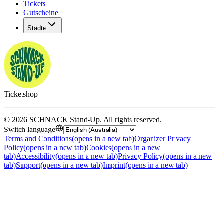
Tickets
Gutscheine
Städte
Ticketshop
©
2026
SCHNACK Stand-Up
.
All rights reserved
.
Switch language
Terms and Conditions
(opens in a new tab)
Organizer Privacy
Policy
(opens in a new tab)
Cookies
(opens in a new
tab)
Accessibility
(opens in a new tab)
Privacy Policy
(opens in a new
tab)
Support
(opens in a new tab)
Imprint
(opens in a new tab)