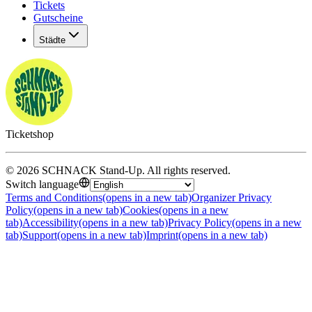
Tickets
Gutscheine
Städte
Ticketshop
©
2026
SCHNACK Stand-Up
.
All rights reserved
.
Switch language
Terms and Conditions
(opens in a new tab)
Organizer Privacy
Policy
(opens in a new tab)
Cookies
(opens in a new
tab)
Accessibility
(opens in a new tab)
Privacy Policy
(opens in a new
tab)
Support
(opens in a new tab)
Imprint
(opens in a new tab)