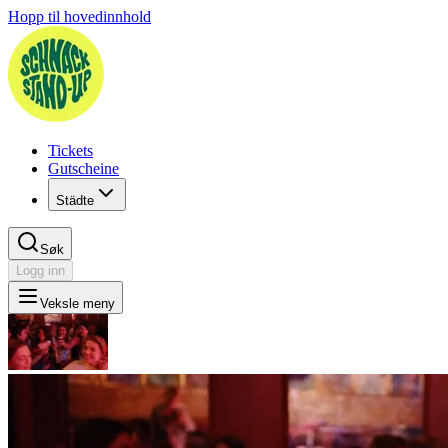
Hopp til hovedinnhold
Tickets
Gutscheine
Städte
Søk
Logg inn
Veksle meny