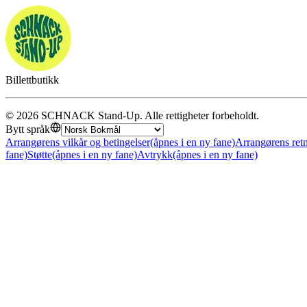
Billettbutikk
©
2026
SCHNACK Stand-Up
.
Alle rettigheter forbeholdt
.
Bytt språk
Arrangørens vilkår og betingelser
(åpnes i en ny fane)
Arrangørens retn
fane)
Støtte
(åpnes i en ny fane)
Avtrykk
(åpnes i en ny fane)