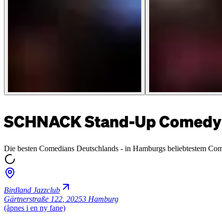
SCHNACK Stand-Up Comedy 
Die besten Comedians Deutschlands - in Hamburgs beliebtestem Co
Birdland Jazzclub
Gärtnerstraße 122
,
20253 Hamburg
(åpnes i en ny fane)