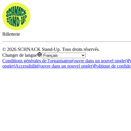
Billetterie
©
2026
SCHNACK Stand-Up
.
Tous droits réservés
.
Changer de langue
Conditions générales de l'organisateur
(ouvre dans un nouvel onglet)
P
onglet)
Accessibilité
(ouvre dans un nouvel onglet)
Politique de confide