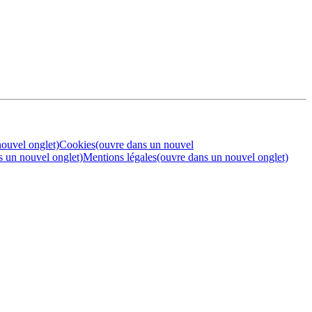
nouvel onglet)
Cookies
(ouvre dans un nouvel
s un nouvel onglet)
Mentions légales
(ouvre dans un nouvel onglet)