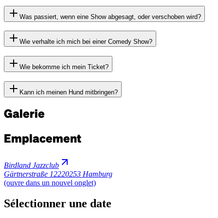
Was passiert, wenn eine Show abgesagt, oder verschoben wird?
Wie verhalte ich mich bei einer Comedy Show?
Wie bekomme ich mein Ticket?
Kann ich meinen Hund mitbringen?
Galerie
Emplacement
Birdland Jazzclub
Gärtnerstraße 122
20253 Hamburg
(ouvre dans un nouvel onglet)
Sélectionner une date