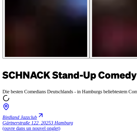
SCHNACK Stand-Up Comedy 
Die besten Comedians Deutschlands - in Hamburgs beliebtestem Co
Birdland Jazzclub
Gärtnerstraße 122
,
20253 Hamburg
(ouvre dans un nouvel onglet)