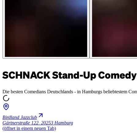
SCHNACK Stand-Up Comedy 
Die besten Comedians Deutschlands - in Hamburgs beliebtestem Co
Birdland Jazzclub
Gärtnerstraße 122
,
20253 Hamburg
(öffnet in einem neuen Tab)