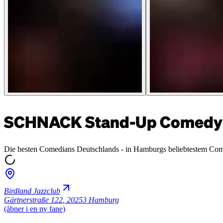
SCHNACK Stand-Up Comedy 
Die besten Comedians Deutschlands - in Hamburgs beliebtestem Co
Birdland Jazzclub
Gärtnerstraße 122
,
20253 Hamburg
(åbner i en ny fane)