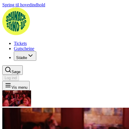
Spring til hovedindhold
Tickets
Gutscheine
Städte
Søge
Log ind
Vis menu