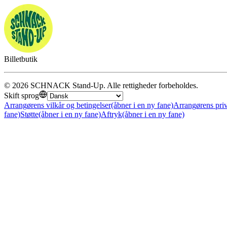
Billetbutik
©
2026
SCHNACK Stand-Up
.
Alle rettigheder forbeholdes
.
Skift sprog
Arrangørens vilkår og betingelser
(åbner i en ny fane)
Arrangørens priv
fane)
Støtte
(åbner i en ny fane)
Aftryk
(åbner i en ny fane)