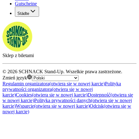
Gutscheine
Städte
Sklep z biletami
©
2026
SCHNACK Stand-Up
.
Wszelkie prawa zastrzeżone
.
Zmień język
Regulamin organizatora
(otwiera się w nowej karcie)
Polityka
prywatności organizatora
(otwiera się w nowej
karcie)
Cookies
(otwiera się w nowej karcie)
Dostępność
(otwiera się
w nowej karcie)
Polityka prywatności danych
(otwiera się w nowej
karcie)
Wsparcie
(otwiera się w nowej karcie)
Odcisk
(otwiera się w
nowej karcie)