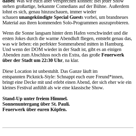
dabei!
Was wir euch aber versprechen können: Bei jeder Show
stehen großartige, bekannte Comedians auf der Bühne. Außerdem
lohnt es sich, genau hinzuschauen, immer wieder
schauen
unangekündigte Special Guest
s vorbei, um brandneues
Material aus ihren kommenden Solo-Programmen auszuprobieren.
Wenn die Sonne langsam hinter dem Hafen verschwindet und die
ersten Jokes durch die warme Abendluft fliegen, entsteht genau das,
was wir lieben: ein perfekter Sommerabend mitten in Hamburg.
Und wenn der DOM wieder in der Stadt ist, gibt es an einigen
Abenden zum Abschluss noch ein Extra, das große
Feuerwerk
über der Stadt um 22:30 Uhr
, na klar.
Diese Location ist unbestuhlt. Das Ganze läuft im
entspannten Picknick-Style: Schnappt euch eure Freund*innen,
bringt eine Decke mit und erlebt einen Abend, der sich eher wie ein
kleines Festival anfühlt als wie eine klassische Show.
Stand-Up unter freiem Himmel.
Sonnenuntergang über St. Pauli.
Feuerwerk über euren Köpfen.