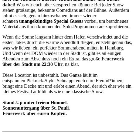
dabei!
Was wir euch aber versprechen können: Bei jeder Show
stehen großartige, bekannte Comedians auf der Bühne. Außerdem
lohnt es sich, genau hinzuschauen, immer wieder
schauen
unangekündigte Special Guest
s vorbei, um brandneues
Material aus ihren kommenden Solo-Programmen auszuprobieren.
Wenn die Sonne langsam hinter dem Hafen verschwindet und die
ersten Jokes durch die warme Abendluft fliegen, entsteht genau das,
was wir lieben: ein perfekter Sommerabend mitten in Hamburg.
Und wenn der DOM wieder in der Stadt ist, gibt es an einigen
Abenden zum Abschluss noch ein Extra, das große
Feuerwerk
über der Stadt um 22:30 Uhr
, na klar.
Diese Location ist unbestuhlt. Das Ganze läuft im
entspannten Picknick-Style: Schnappt euch eure Freund*innen,
bringt eine Decke mit und erlebt einen Abend, der sich eher wie ein
kleines Festival anfühlt als wie eine klassische Show.
Stand-Up unter freiem Himmel.
Sonnenuntergang über St. Pauli.
Feuerwerk über euren Köpfen.