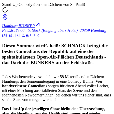
Stand-Up Comedy über den Dächern von St. Pauli!
Hamburg BUNKER
Feldstraße 66 - 5. Stock (Eingang übers Hotel)
,
20359 Hamburg
(새 탭에서 열립니다)
Diesen Sommer wird’s heiß: SCHNACK bringt die
besten Comedians der Republik auf eine der
spektakulärsten Open-Air-Flächen Deutschlands -
das Dach des BUNKERS an der Feldstraße.
Jedes Wochenende verwandeln wir 58 Meter über den Dächern
Hamburgs den Sonnenuntergang in eine Comedy-Bühne.
Vier
handverlesene Comedians
sorgen für einen Abend voller Lacher,
mit einer Mischung aus etablierten Stars der Szene und den
spannendsten Newcomer*innen, bei denen wir uns sicher sind, dass
sie die Stars von morgen werden!
Das Line-Up der jeweiligen Show bleibt eine Überraschung,
aber die Headliner aus der Grafik sind immer mal wieder