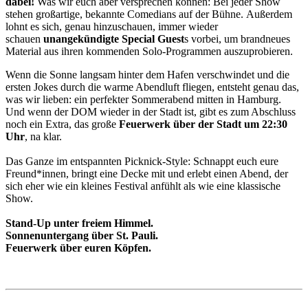
dabei!
Was wir euch aber versprechen können: Bei jeder Show
stehen großartige, bekannte Comedians auf der Bühne. Außerdem
lohnt es sich, genau hinzuschauen, immer wieder
schauen
unangekündigte Special Guest
s vorbei, um brandneues
Material aus ihren kommenden Solo-Programmen auszuprobieren.
Wenn die Sonne langsam hinter dem Hafen verschwindet und die
ersten Jokes durch die warme Abendluft fliegen, entsteht genau das,
was wir lieben: ein perfekter Sommerabend mitten in Hamburg.
Und wenn der DOM wieder in der Stadt ist, gibt es zum Abschluss
noch ein Extra, das große
Feuerwerk über der Stadt um 22:30
Uhr
, na klar.
Das Ganze im entspannten Picknick-Style: Schnappt euch eure
Freund*innen, bringt eine Decke mit und erlebt einen Abend, der
sich eher wie ein kleines Festival anfühlt als wie eine klassische
Show.
Stand-Up unter freiem Himmel.
Sonnenuntergang über St. Pauli.
Feuerwerk über euren Köpfen.