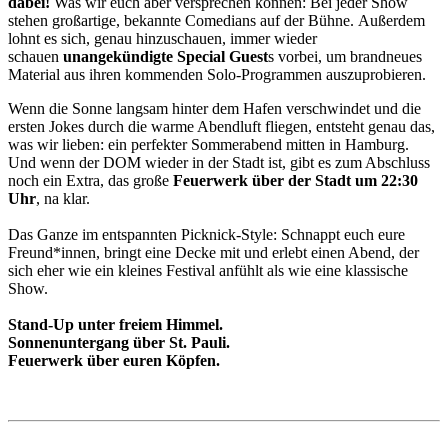
dabei!
Was wir euch aber versprechen können: Bei jeder Show
stehen großartige, bekannte Comedians auf der Bühne. Außerdem
lohnt es sich, genau hinzuschauen, immer wieder
schauen
unangekündigte Special Guest
s vorbei, um brandneues
Material aus ihren kommenden Solo-Programmen auszuprobieren.
Wenn die Sonne langsam hinter dem Hafen verschwindet und die
ersten Jokes durch die warme Abendluft fliegen, entsteht genau das,
was wir lieben: ein perfekter Sommerabend mitten in Hamburg.
Und wenn der DOM wieder in der Stadt ist, gibt es zum Abschluss
noch ein Extra, das große
Feuerwerk über der Stadt um 22:30
Uhr
, na klar.
Das Ganze im entspannten Picknick-Style: Schnappt euch eure
Freund*innen, bringt eine Decke mit und erlebt einen Abend, der
sich eher wie ein kleines Festival anfühlt als wie eine klassische
Show.
Stand-Up unter freiem Himmel.
Sonnenuntergang über St. Pauli.
Feuerwerk über euren Köpfen.