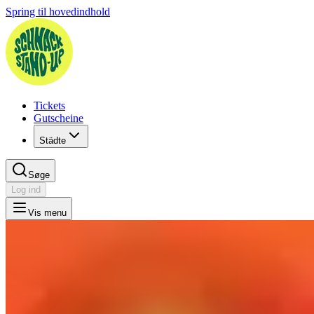
Spring til hovedindhold
Tickets
Gutscheine
Städte
Søge
Log ind
Vis menu