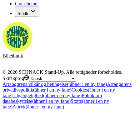
Gutscheine
Städte
Billetbutik
©
2026
SCHNACK Stand-Up
.
Alle rettigheder forbeholdes
.
Skift sprog
Arrangørens vilkår og betingelser
(åbner i en ny fane)
Arrangørens
privatlivspolitik
(åbner i en ny fane)
Cookies
(åbner i en ny
fane)
Tilgængelighed
(åbner i en ny fane)
Politik om
databeskyttelse
(åbner i en ny fane)
Støtte
(åbner i en ny
fane)
Aftryk
(åbner i en ny fane)