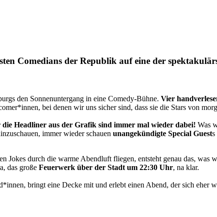
en Comedians der Republik auf eine der spektakulärs
burgs den Sonnenuntergang in eine Comedy-Bühne.
Vier handverles
omer*innen, bei denen wir uns sicher sind, dass sie die Stars von mor
 die Headliner aus der Grafik sind immer mal wieder dabei!
Was wi
hinzuschauen, immer wieder schauen
unangekündigte Special Guest
s
n Jokes durch die warme Abendluft fliegen, entsteht genau das, was 
ra, das große
Feuerwerk über der Stadt um 22:30 Uhr
, na klar.
nnen, bringt eine Decke mit und erlebt einen Abend, der sich eher wie 