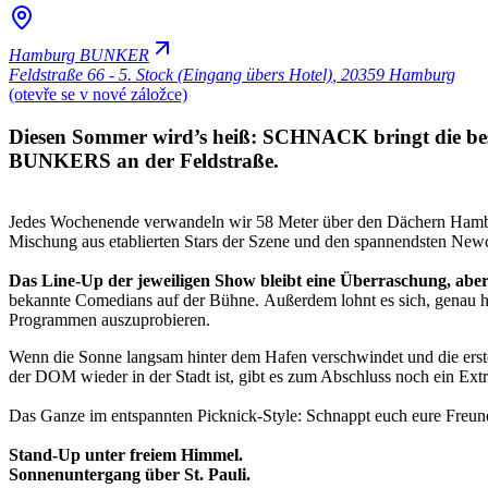
Hamburg BUNKER
Feldstraße 66 - 5. Stock (Eingang übers Hotel)
,
20359 Hamburg
(otevře se v nové záložce)
Diesen Sommer wird’s heiß: SCHNACK bringt die best
BUNKERS an der Feldstraße.
Jedes Wochenende verwandeln wir 58 Meter über den Dächern Ham
Mischung aus etablierten Stars der Szene und den spannendsten Newc
Das Line-Up der jeweiligen Show bleibt eine Überraschung, aber
bekannte Comedians auf der Bühne. Außerdem lohnt es sich, genau 
Programmen auszuprobieren.
Wenn die Sonne langsam hinter dem Hafen verschwindet und die erste
der DOM wieder in der Stadt ist, gibt es zum Abschluss noch ein Ext
Das Ganze im entspannten Picknick-Style: Schnappt euch eure Freund*i
Stand-Up unter freiem Himmel.
Sonnenuntergang über St. Pauli.