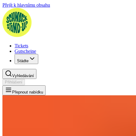
Přejít k hlavnímu obsahu
Tickets
Gutscheine
Städte
Vyhledávání
Přihlášení
Přepnout nabídku