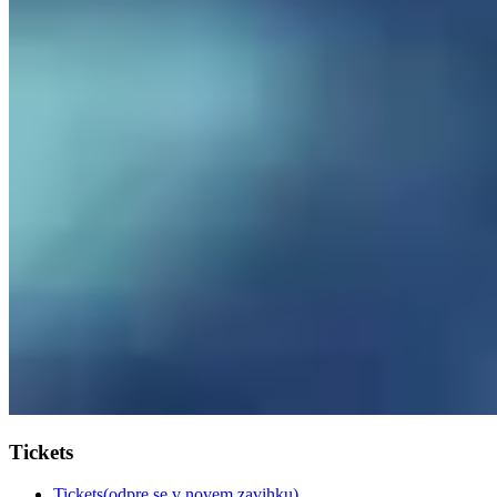
Tickets
Tickets
(odpre se v novem zavihku)