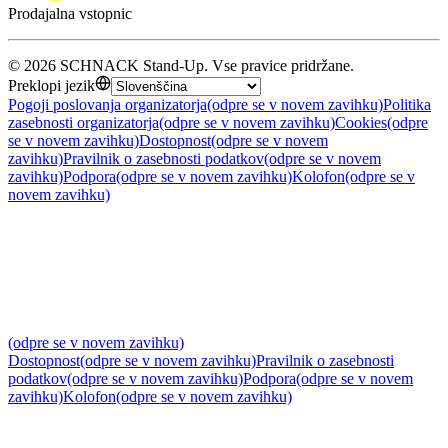
Prodajalna vstopnic
©
2026
SCHNACK Stand-Up
.
Vse pravice pridržane
.
Preklopi jezik
Pogoji poslovanja organizatorja
(odpre se v novem zavihku)
Politika
zasebnosti organizatorja
(odpre se v novem zavihku)
Cookies
(odpre
se v novem zavihku)
Dostopnost
(odpre se v novem
zavihku)
Pravilnik o zasebnosti podatkov
(odpre se v novem
zavihku)
Podpora
(odpre se v novem zavihku)
Kolofon
(odpre se v
novem zavihku)
(odpre se v novem zavihku)
Dostopnost
(odpre se v novem zavihku)
Pravilnik o zasebnosti
podatkov
(odpre se v novem zavihku)
Podpora
(odpre se v novem
zavihku)
Kolofon
(odpre se v novem zavihku)