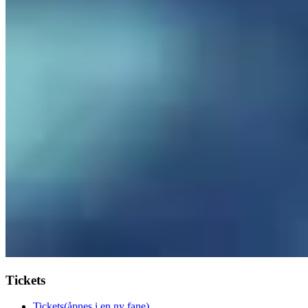
Tickets
Tickets
(åpnes i en ny fane)