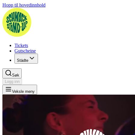
Hopp til hovedinnhold
Tickets
Gutscheine
Städte
Søk
Logg inn
Veksle meny