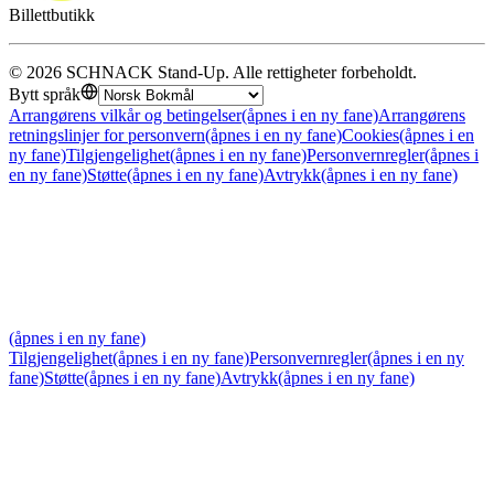
Billettbutikk
©
2026
SCHNACK Stand-Up
.
Alle rettigheter forbeholdt
.
Bytt språk
Arrangørens vilkår og betingelser
(åpnes i en ny fane)
Arrangørens
retningslinjer for personvern
(åpnes i en ny fane)
Cookies
(åpnes i en
ny fane)
Tilgjengelighet
(åpnes i en ny fane)
Personvernregler
(åpnes i
en ny fane)
Støtte
(åpnes i en ny fane)
Avtrykk
(åpnes i en ny fane)
(åpnes i en ny fane)
Tilgjengelighet
(åpnes i en ny fane)
Personvernregler
(åpnes i en ny
fane)
Støtte
(åpnes i en ny fane)
Avtrykk
(åpnes i en ny fane)