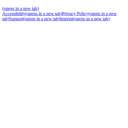
(opens in a new tab)
Accessibility
(opens in a new tab)
Privacy Policy
(opens in a new
tab)
Support
(opens in a new tab)
Imprint
(opens in a new tab)