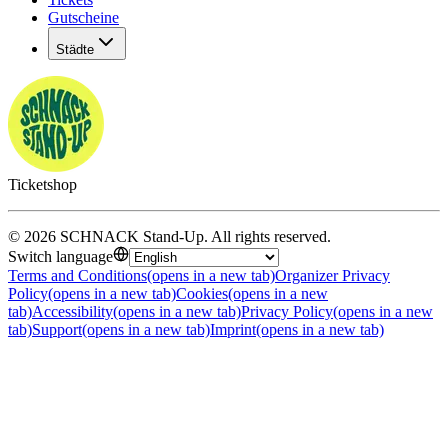
Gutscheine
Städte
Ticketshop
©
2026
SCHNACK Stand-Up
.
All rights reserved
.
Switch language
Terms and Conditions
(opens in a new tab)
Organizer Privacy
Policy
(opens in a new tab)
Cookies
(opens in a new
tab)
Accessibility
(opens in a new tab)
Privacy Policy
(opens in a new
tab)
Support
(opens in a new tab)
Imprint
(opens in a new tab)