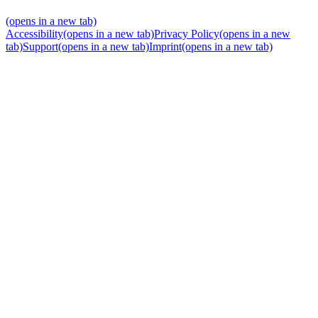
(opens in a new tab)
Accessibility
(opens in a new tab)
Privacy Policy
(opens in a new
tab)
Support
(opens in a new tab)
Imprint
(opens in a new tab)