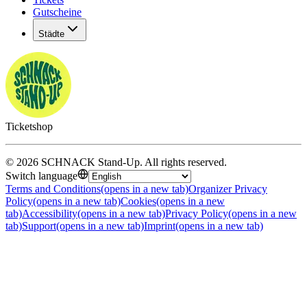
Gutscheine
Städte
Ticketshop
©
2026
SCHNACK Stand-Up
.
All rights reserved
.
Switch language
Terms and Conditions
(opens in a new tab)
Organizer Privacy
Policy
(opens in a new tab)
Cookies
(opens in a new
tab)
Accessibility
(opens in a new tab)
Privacy Policy
(opens in a new
tab)
Support
(opens in a new tab)
Imprint
(opens in a new tab)