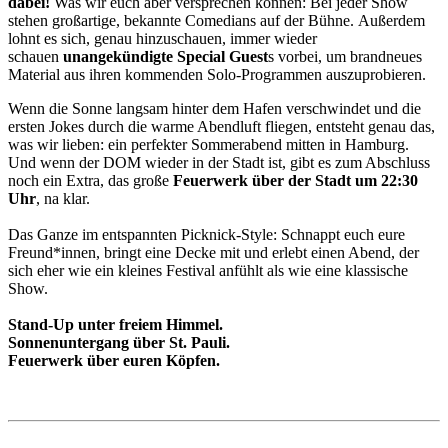
dabei!
Was wir euch aber versprechen können: Bei jeder Show
stehen großartige, bekannte Comedians auf der Bühne. Außerdem
lohnt es sich, genau hinzuschauen, immer wieder
schauen
unangekündigte Special Guest
s vorbei, um brandneues
Material aus ihren kommenden Solo-Programmen auszuprobieren.
Wenn die Sonne langsam hinter dem Hafen verschwindet und die
ersten Jokes durch die warme Abendluft fliegen, entsteht genau das,
was wir lieben: ein perfekter Sommerabend mitten in Hamburg.
Und wenn der DOM wieder in der Stadt ist, gibt es zum Abschluss
noch ein Extra, das große
Feuerwerk über der Stadt um 22:30
Uhr
, na klar.
Das Ganze im entspannten Picknick-Style: Schnappt euch eure
Freund*innen, bringt eine Decke mit und erlebt einen Abend, der
sich eher wie ein kleines Festival anfühlt als wie eine klassische
Show.
Stand-Up unter freiem Himmel.
Sonnenuntergang über St. Pauli.
Feuerwerk über euren Köpfen.