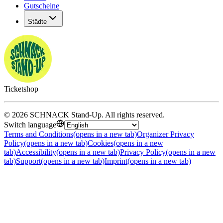
Gutscheine
Städte
Ticketshop
©
2026
SCHNACK Stand-Up
.
All rights reserved
.
Switch language
Terms and Conditions
(opens in a new tab)
Organizer Privacy
Policy
(opens in a new tab)
Cookies
(opens in a new
tab)
Accessibility
(opens in a new tab)
Privacy Policy
(opens in a new
tab)
Support
(opens in a new tab)
Imprint
(opens in a new tab)