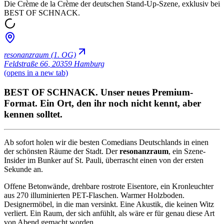
Die Crème de la Crème der deutschen Stand-Up-Szene, exklusiv bei
BEST OF SCHNACK.
resonanzraum (1. OG)
Feldstraße 66
,
20359 Hamburg
(opens in a new tab)
BEST OF SCHNACK. Unser neues Premium-
Format. Ein Ort, den ihr noch nicht kennt, aber
kennen solltet.
Ab sofort holen wir die besten Comedians Deutschlands in einen
der schönsten Räume der Stadt. Der
resonanzraum
, ein Szene-
Insider im Bunker auf St. Pauli, überrascht einen von der ersten
Sekunde an.
Offene Betonwände, drehbare rostrote Eisentore, ein Kronleuchter
aus 270 illuminierten PET-Flaschen. Warmer Holzboden.
Designermöbel, in die man versinkt. Eine Akustik, die keinen Witz
verliert. Ein Raum, der sich anfühlt, als wäre er für genau diese Art
von Abend gemacht worden.