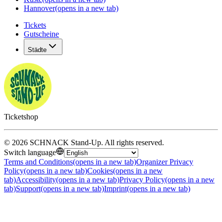
Hannover
(opens in a new tab)
Tickets
Gutscheine
Städte
Ticketshop
©
2026
SCHNACK Stand-Up
.
All rights reserved
.
Switch language
Terms and Conditions
(opens in a new tab)
Organizer Privacy
Policy
(opens in a new tab)
Cookies
(opens in a new
tab)
Accessibility
(opens in a new tab)
Privacy Policy
(opens in a new
tab)
Support
(opens in a new tab)
Imprint
(opens in a new tab)